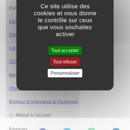
Ce site utilise des
Bienvenue à la Mairie de Couternon !
cookies et vous donne
le contrôle sur ceux
Composition du Conseil Municipal
que vous souhaitez
activer
Composition des Commissions Municipales
Comptes-rendus des Conseils Municipaux
Tout accepter
CCAS - Centre Communal d'Action Sociale
Tout refuser
Personnaliser
Magazines publiés par la commune
Chaîne YouTube de Couternon
Bonjour et bienvenue à Couternon
Retour à l'accueil
Partagez