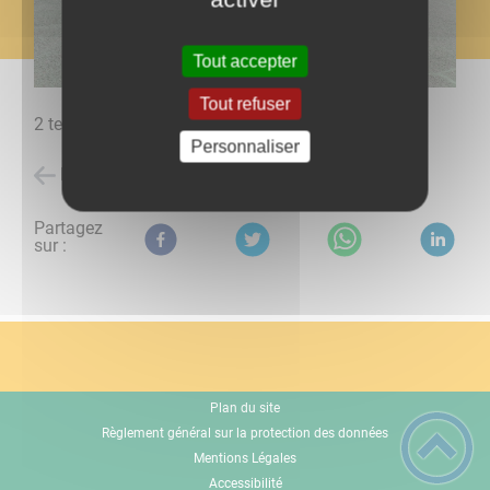
Tout accepter
Tout refuser
2 terrains de tennis en libre accès.
Personnaliser
Retour à l'accueil
Partagez
sur :
Plan du site
Règlement général sur la protection des données
Mentions Légales
Accessibilité