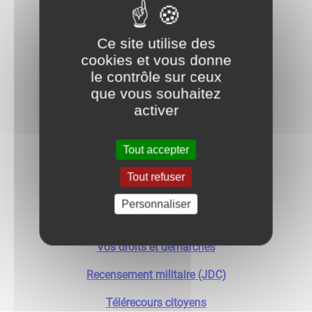
Passeport
Ce site utilise des
CNIS
cookies et vous donne
le contrôle sur ceux
Actes de naissance
que vous souhaitez
Acte de mariages
activer
Actes de décès
Tout accepter
Demande d'inscription sur les liste électorales
Tout refuser
Impots
Personnaliser
Lettres types
Vos droits et démarches
Recensement militaire (JDC)
Télérecours citoyens