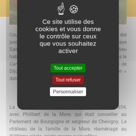
Ce site utilise des
cookies et vous donne
Couternon aurait été fondé au IXème siècle, et a été
le contrôle sur ceux
jusqu’à la Révolution Française un fief de l’abbaye
que vous souhaitez
Saint-Bénigne. La première mention écrite d’un lieu
activer
habité à l’emplacement de Couternon se trouve dans le
Cartulaire
(un recueil de chartes) de Saint-Etienne de
Tout accepter
Dijon. La première occurrence du nom « Couternon »
daterait quant à elle du XVIIème siècle.
Tout refuser
Personnaliser
La famille de la Mare se serait installée vers 1654,
avec Philibert de la Mare, qui était conseiller au
Parlement de Bourgogne et seigneur de Chevigny. Le
château de la famille de la Mare, réaménagé au